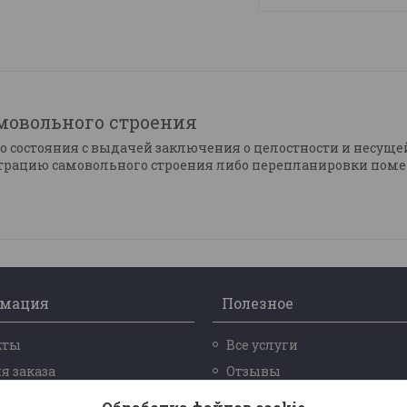
мовольного строения
о состояния с выдачей заключения о целостности и несуще
страцию самовольного строения либо перепланировки пом
мация
Полезное
кты
Все услуги
я заказа
Отзывы