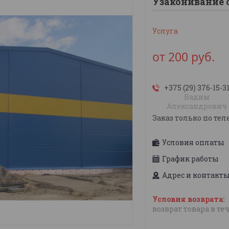
Узаконивание 
Услуга
от
200
руб.
+375 (29) 376-15-3
Вадим
Александрович
Заказ только по тел
Условия оплаты
График работы
Адрес и контакт
возврат товара в те